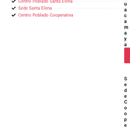
Centro Poblado Santa Elena
u
Sede Santa Elena
a
Centro Poblado Cooperativa
c
a
m
a
y
a
S
e
d
e
C
o
o
p
e