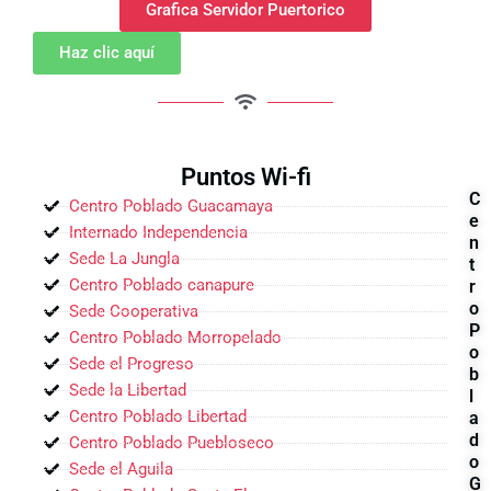
Grafica Servidor Puertorico
Haz clic aquí
Puntos Wi-fi
C
Centro Poblado Guacamaya
e
Internado Independencia
n
Sede La Jungla
t
Centro Poblado canapure
r
o
Sede Cooperativa
P
Centro Poblado Morropelado
o
Sede el Progreso
b
Sede la Libertad
l
Centro Poblado Libertad
a
d
Centro Poblado Puebloseco
o
Sede el Aguila
G